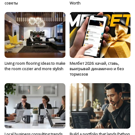
советы
Worth
Living room flooring ideas to make
Мелбет 2026: качай, ставь,
the room cozier and more stylish
выигрывай динамично и без
тормозов
Local business consulting trends
Build a portfolio that lands Python