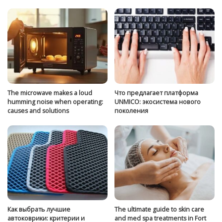
The microwave makes a loud
Что предлагает платформа
humming noise when operating:
UNMICO: экосистема нового
causes and solutions
поколения
Как выбрать лучшие
The ultimate guide to skin care
автоковрики: критерии и
and med spa treatments in Fort