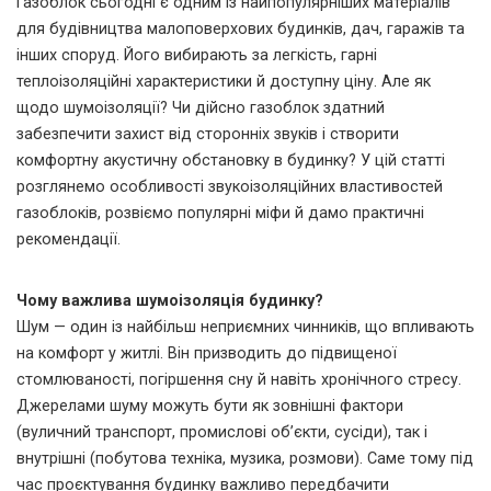
Газоблок сьогодні є одним із найпопулярніших матеріалів
для будівництва малоповерхових будинків, дач, гаражів та
інших споруд.
Його вибирають за легкість, гарні
теплоізоляційні характеристики й доступну ціну. Але як
щодо шумоізоляції? Чи дійсно газоблок здатний
забезпечити захист від сторонніх звуків і створити
комфортну акустичну обстановку в будинку? У цій статті
розглянемо особливості звукоізоляційних властивостей
газоблоків, розвіємо популярні міфи й дамо практичні
рекомендації.
Чому важлива шумоізоляція будинку?
Шум — один із найбільш неприємних чинників, що впливають
на комфорт у житлі. Він призводить до підвищеної
стомлюваності, погіршення сну й навіть хронічного стресу.
Джерелами шуму можуть бути як зовнішні фактори
(вуличний транспорт, промислові об’єкти, сусіди), так і
внутрішні (побутова техніка, музика, розмови). Саме тому під
час проєктування будинку важливо передбачити