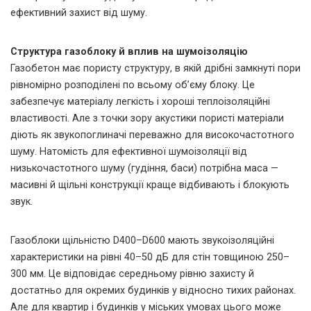
ефективний захист від шуму.
Структура газоблоку й вплив на шумоізоляцію
Газобетон має пористу структуру, в якій дрібні замкнуті пори
рівномірно розподілені по всьому об’єму блоку. Це
забезпечує матеріалу легкість і хороші теплоізоляційні
властивості. Але з точки зору акустики пористі матеріали
діють як звукопоглиначі переважно для високочастотного
шуму. Натомість для ефективної шумоізоляції від
низькочастотного шуму (гудіння, баси) потрібна маса —
масивні й щільні конструкції краще відбивають і блокують
звук.
Газоблоки щільністю D400–D600 мають звукоізоляційні
характеристики на рівні 40–50 дБ для стін товщиною 250–
300 мм. Це відповідає середньому рівню захисту й
достатньо для окремих будинків у відносно тихих районах.
Але для квартир і будинків у міських умовах цього може