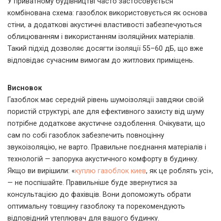
У приватному будівництві часто застосовується
комбінована схема: газоблок використовується як основа
стіни, а додаткові акустичні властивості забезпечуються
облицюванням і використанням ізоляційних матеріалів.
Такий підхід дозволяє досягти ізоляції 55–60 дБ, що вже
відповідає сучасним вимогам до житлових приміщень.
Висновок
Газоблок має середній рівень шумоізоляції завдяки своїй
пористій структурі, але для ефективного захисту від шуму
потрібне додаткове акустичне оздоблення. Очікувати, що
сам по собі газоблок забезпечить повноцінну
звукоізоляцію, не варто. Правильне поєднання матеріалів і
технологій — запорука акустичного комфорту в будинку.
Якщо ви вирішили: «
куплю газоблок киев
, як це роблять усі»,
— не поспішайте. Правильніше буде звернутися за
консультацією до фахівців. Вони допоможуть обрати
оптимальну товщину газоблоку та порекомендують
відповідний утеплювач для вашого будинку.