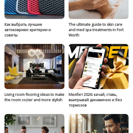
Как выбрать лучшие
The ultimate guide to skin care
автоковрики: критерии и
and med spa treatments in Fort
советы
Worth
Living room flooring ideas to make
Мелбет 2026: качай, ставь,
the room cozier and more stylish
выигрывай динамично и без
тормозов