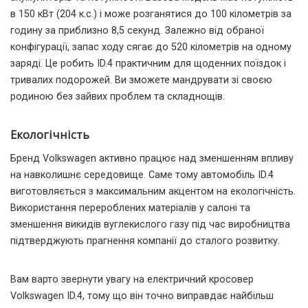
в 150 кВт (204 к.с.) і може розганятися до 100 кілометрів за
годину за приблизно 8,5 секунд. Залежно від обраної
конфігурації, запас ходу сягає до 520 кілометрів на одному
заряді. Це робить ID.4 практичним для щоденних поїздок і
тривалих подорожей. Ви зможете мандрувати зі своєю
родиною без зайвих проблем та складнощів.
Екологічність
Бренд Volkswagen активно працює над зменшенням впливу
на навколишнє середовище. Саме тому автомобіль ID.4
виготовляється з максимальним акцентом на екологічність.
Використання перероблених матеріалів у салоні та
зменшення викидів вуглекислого газу під час виробництва
підтверджують прагнення компанії до сталого розвитку.
Вам варто звернути увагу на електричний кросовер
Volkswagen ID.4, тому що він точно виправдає найбільш