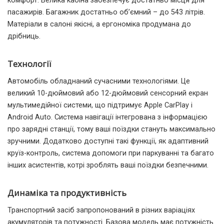
комфорт. Велика кабіна забезпечує достатньо місця для
пасажирів. Багажник достатньо об’ємний – до 543 літрів.
Матеріали в салоні якісні, а ергономіка продумана до
дрібниць.
Технології
Автомобіль обладнаний сучасними технологіями. Це
великий 10-дюймовий або 12-дюймовий сенсорний екран
мультимедійної системи, що підтримує Apple CarPlay і
Android Auto. Система навігації інтегрована з інформацією
про зарядні станції, тому ваші поїздки стануть максимально
зручними. Додатково доступні такі функції, як адаптивний
круїз-контроль, система допомоги при паркуванні та багато
інших асистентів, котрі зроблять ваші поїздки безпечними.
Динаміка та продуктивність
Транспортний засіб запропонований в різних варіаціях
акумуляторів та потужності. Базова модель має потужність