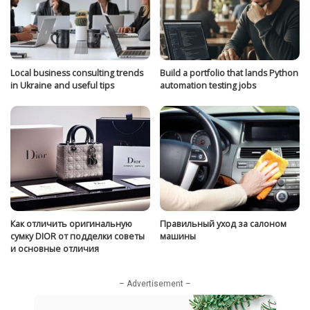
Local business consulting trends
Build a portfolio that lands Python
in Ukraine and useful tips
automation testing jobs
Как отличить оригинальную
Правильный уход за салоном
сумку DIOR от подделки советы
машины
и основные отличия
– Advertisement –