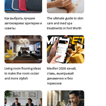
Как выбрать лучшие
The ultimate guide to skin
автоковрики: критерии и
care and med spa
советы
treatments in Fort Worth
Living room flooring ideas
Мелбет 2026: качай,
to make the room cozier
ставь, выигрывай
and more stylish
динамично и без
тормозов