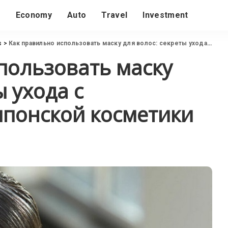
s
Economy
Auto
Travel
Investment
s
>
Как правильно использовать маску для волос: секреты ухода с использованием японской косметики
пользовать маску
ы ухода с
японской косметики