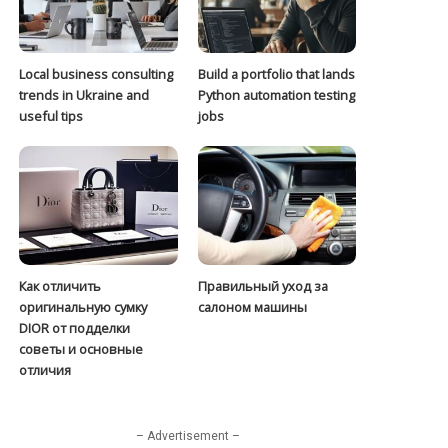
Local business consulting
Build a portfolio that lands
trends in Ukraine and
Python automation testing
useful tips
jobs
Как отличить
Правильный уход за
оригинальную сумку
салоном машины
DIOR от подделки
советы и основные
отличия
– Advertisement –