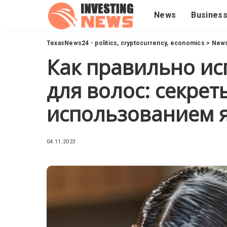
News
Busines
TexasNews24 - politics, cryptocurrency, economics
>
New
Как правильно ис
для волос: секрет
использованием 
04.11.2023