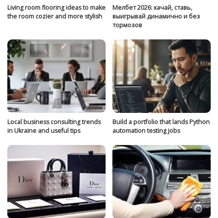
Living room flooring ideas to make
Мелбет 2026: качай, ставь,
the room cozier and more stylish
выигрывай динамично и без
тормозов
Local business consulting trends
Build a portfolio that lands Python
in Ukraine and useful tips
automation testing jobs