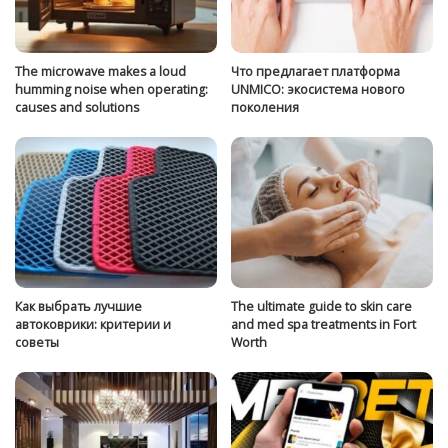
The microwave makes a loud
Что предлагает платформа
humming noise when operating:
UNMICO: экосистема нового
causes and solutions
поколения
Как выбрать лучшие
The ultimate guide to skin care
автоковрики: критерии и
and med spa treatments in Fort
советы
Worth