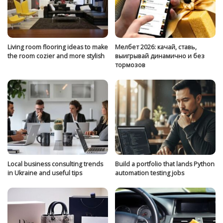
Living room flooring ideas to make
Мелбет 2026: качай, ставь,
the room cozier and more stylish
выигрывай динамично и без
тормозов
Local business consulting trends
Build a portfolio that lands Python
in Ukraine and useful tips
automation testing jobs